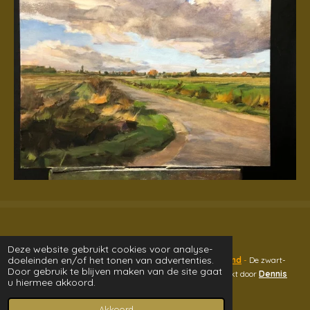
Deze website gebruikt cookies voor analyse-
doeleinden en/of het tonen van advertenties.
© 2026 David Hornbeck Studio - design bij
Made in Holland
-
De zwart-
Door gebruik te blijven maken van de site gaat
wit foto's van David die schildert in zijn atelier, zijn gemaakt door
Dennis
u hiermee akkoord.
Hamer
Powered by
JouwWeb
Akkoord