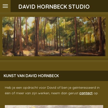
Ga
DAVID HORNBECK STUDIO
direct
naar
de
hoofdinhoud
KUNST VAN DAVID HORNBECK
Heb je een opdracht voor David of ben je geïnteresseerd in
één of meer van zijn werken, neem
dan gerust
contact
op.